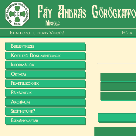
Fáy András Görögkatol
Miskolc
Isten hozott, kedves Vendég!
Hírek
Bejelentkezés
Kötelező Dokumentumok
Információk
Oktatás
Felvételizőknek
Pályázatok
Archívum
Segíthetünk?
Eseménynaptár