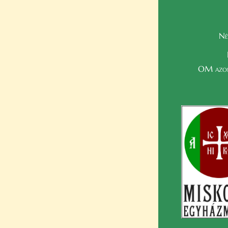
Né
OM azon