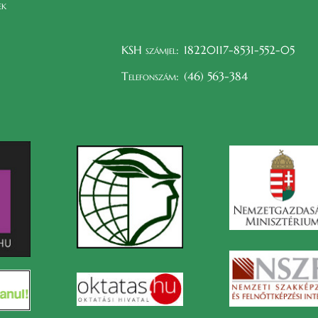
ek
KSH számjel:
18220117-8531-552-05
Telefonszám:
(46) 563-384