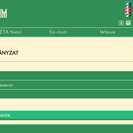
um
ÉTA Napló
Fáy-felhő
Webmail
ányzat
Szabályzat
ációk