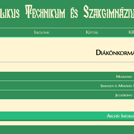
ikus Technikum és Szakgimnázi
Iskolánk
Képtár
KR
Diákönkorm
Munkaterv
Szervezeti és Működési 
Jegyzőkönyv
Archív Inform