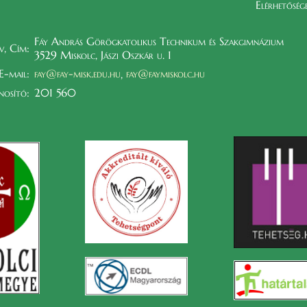
Elérhetőség
Fáy András Görögkatolikus Technikum és Szakgimnázium
v, Cím:
3529 Miskolc, Jászi Oszkár u. 1
E-mail:
fay@fay-misk.edu.hu
fay@faymiskolc.hu
,
osító:
201 560