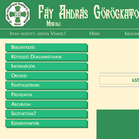
Fáy András Görögkatol
Miskolc
Isten hozott, kedves Vendég!
Hírek
Iskolán
Bejelentkezés
Kötelező Dokumentumok
Információk
Oktatás
Id
Felvételizőknek
Pályázatok
Archívum
Segíthetünk?
Eseménynaptár