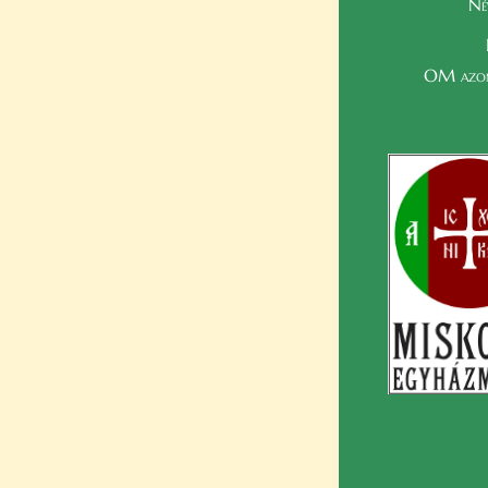
Né
OM azon