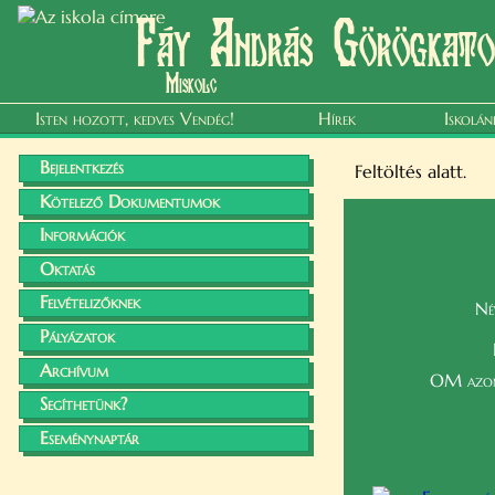
Fáy András Görögkatol
Miskolc
Isten hozott, kedves Vendég!
Hírek
Iskolán
Bejelentkezés
Feltöltés alatt.
Kötelező Dokumentumok
Információk
Oktatás
Felvételizőknek
Né
Pályázatok
Archívum
OM azon
Segíthetünk?
Eseménynaptár